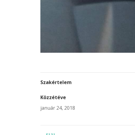
Szakértelem
Közzétéve
január 24, 2018
←
F131