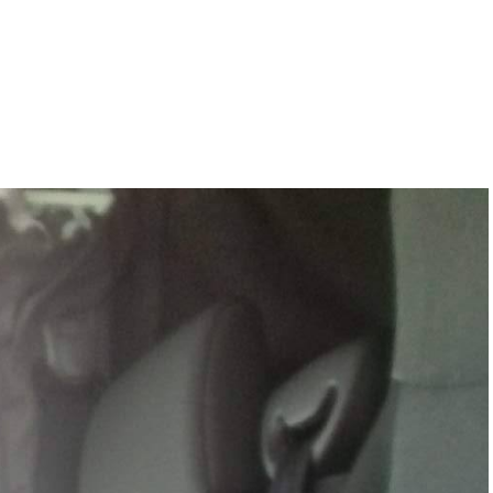
Hogyan működik?
Rólunk
Referen