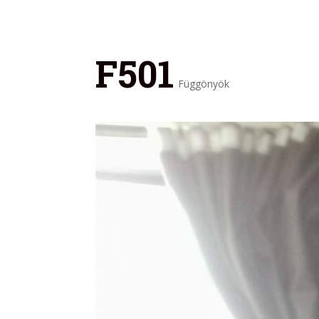
F501
Függönyök