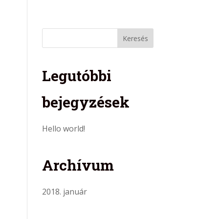
ciák
Garancia
Ajánlatkérés
Kapcsolat
Legutóbbi
bejegyzések
Hello world!
Archívum
2018. január