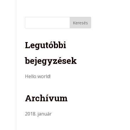
ciák
Garancia
Ajánlatkérés
Kapcsolat
Legutóbbi
bejegyzések
Hello world!
Archívum
2018. január