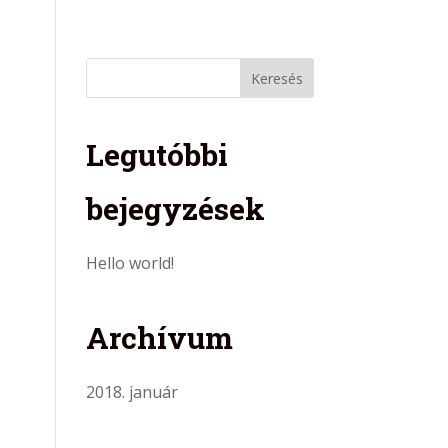
ciák
Garancia
Ajánlatkérés
Kapcsolat
Legutóbbi
bejegyzések
Hello world!
Archívum
2018. január