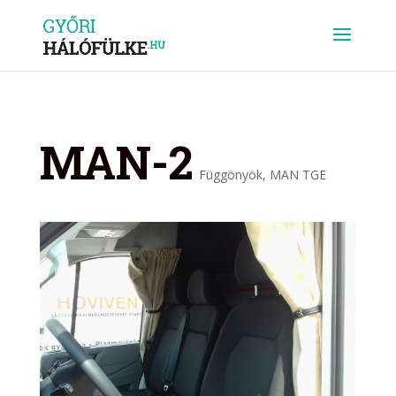
MAN-2
Függönyök
,
MAN TGE