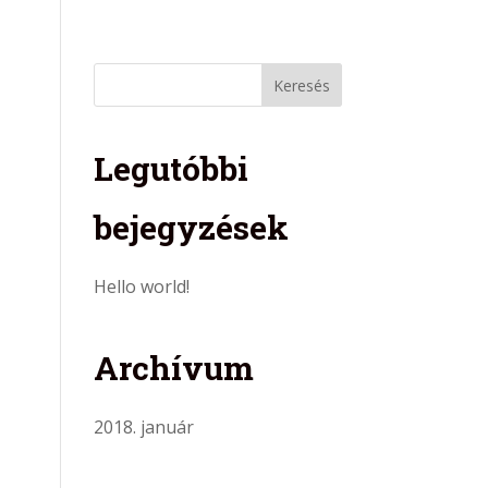
ciák
Garancia
Ajánlatkérés
Kapcsolat
Legutóbbi
bejegyzések
Hello world!
Archívum
2018. január