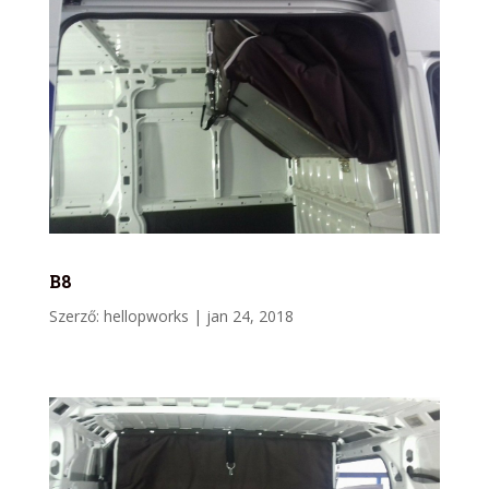
B8
Szerző:
hellopworks
|
jan 24, 2018